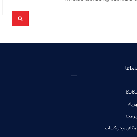
ماتنا
كانيكا
رباء
رمجة
مكائن وجربكسات