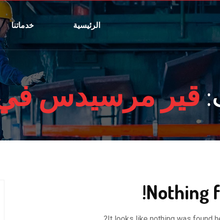
الرئيسية
خدماتنا
:
قير مرسيدس في 
Nothing f
It looks like nothing was found h