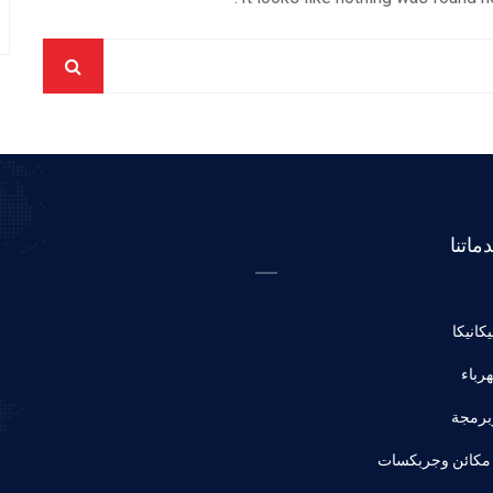
ماتنا
كانيكا
رباء
رمجة
مكائن وجربكسات