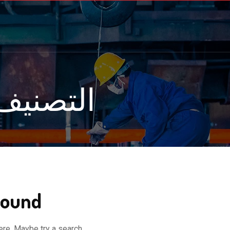
التصنيف
ound!
ere. Maybe try a search?